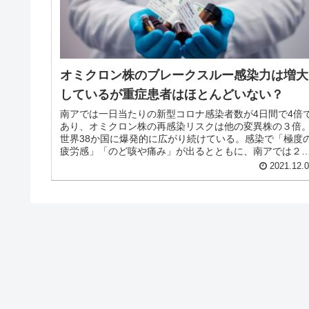
オミクロン株のブレークスルー感染力は増大
しているが重症患者はほとんどいない？
南アでは一日当たりの新型コロナ感染者数が4日間で4倍
あり、オミクロン株の再感染リスクは他の変異株の３倍
世界38か国に爆発的に広がり続けている。感染で「極度
疲労感」「のど咳や痛み」が出るとともに、南アでは２
未満の乳幼児の入院率が約10％にものぼる。
2021.12.