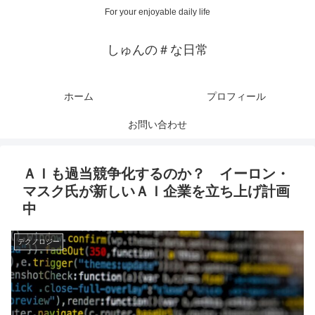
For your enjoyable daily life
しゅんの＃な日常
ホーム
プロフィール
お問い合わせ
ＡＩも過当競争化するのか？ イーロン・
マスク氏が新しいＡＩ企業を立ち上げ計画
中
テクノロジー