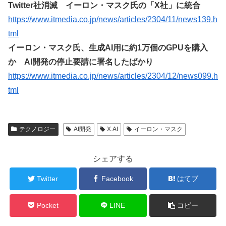
Twitter社消滅 イーロン・マスク氏の「X社」に統合
https://www.itmedia.co.jp/news/articles/2304/11/news139.h
tml
イーロン・マスク氏、生成AI用に約1万個のGPUを購入
か AI開発の停止要請に署名したばかり
https://www.itmedia.co.jp/news/articles/2304/12/news099.h
tml
テクノロジー
AI開発
X.AI
イーロン・マスク
シェアする
Twitter
Facebook
はてブ
Pocket
LINE
コピー