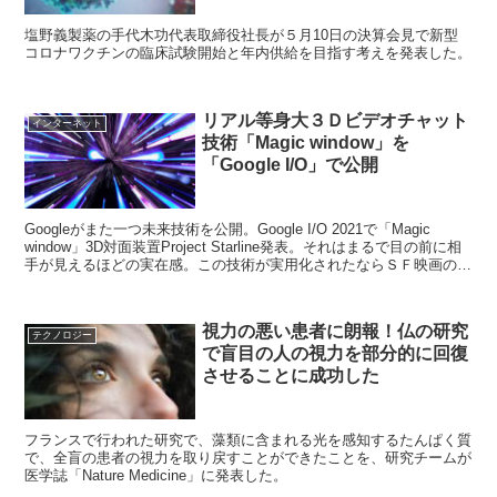
塩野義製薬の手代木功代表取締役社長が５月10日の決算会見で新型
コロナワクチンの臨床試験開始と年内供給を目指す考えを発表した。
リアル等身大３Ｄビデオチャット
インターネット
技術「Magic window」を
「Google I/O」で公開
Googleがまた一つ未来技術を公開。Google I/O 2021で「Magic
window」3D対面装置Project Starline発表。それはまるで目の前に相
手が見えるほどの実在感。この技術が実用化されたならＳＦ映画の世
界が実現する。
視力の悪い患者に朗報！仏の研究
テクノロジー
で盲目の人の視力を部分的に回復
させることに成功した
フランスで行われた研究で、藻類に含まれる光を感知するたんぱく質
で、全盲の患者の視力を取り戻すことができたことを、研究チームが
医学誌「Nature Medicine」に発表した。