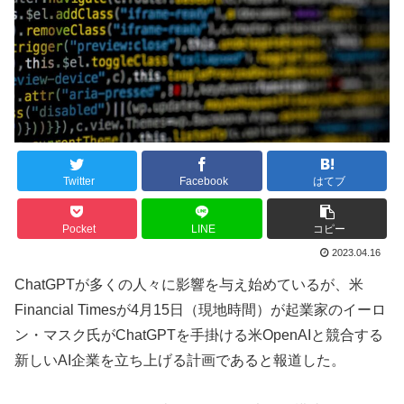
Twitter
Facebook
はてブ
Pocket
LINE
コピー
2023.04.16
ChatGPTが多くの人々に影響を与え始めているが、米
Financial Timesが4月15日（現地時間）が起業家のイーロ
ン・マスク氏がChatGPTを手掛ける米OpenAIと競合する
新しいAI企業を立ち上げる計画であると報道した。