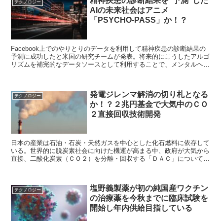
精神疾患の診断結果を“予測”した
テクノロジー
AIの未来社会はアニメ
「PSYCHO-PASS」か！？
Facebook上でのやりとりのデータを利用して精神疾患の診断結果の
予測に成功したと米国の研究チームが発表。将来的にこうしたアルゴ
リズムを補完的なデータソースとして利用することで、メンタルヘル
スの不調を察知して早めにケアするような活用法が期待されている。
発電ジレンマ解消の切り札となる
テクノロジー
か！？２兆円基金で大気中のＣＯ
２直接回収技術開発
日本の産業は石油・石炭・天然ガスを中心とした化石燃料に依存して
いる。世界的に脱炭素社会に向けた機運が高まる中、政府が大気から
直接、二酸化炭素（ＣＯ２）を分離・回収する「ＤＡＣ」について、
関連技術の開発支援を進める目的で２兆円の基金を活用することが分
かった。
塩野義製薬が初の純国産ワクチン
テクノロジー
の治療薬を今秋までに臨床試験を
開始し年内供給目指している