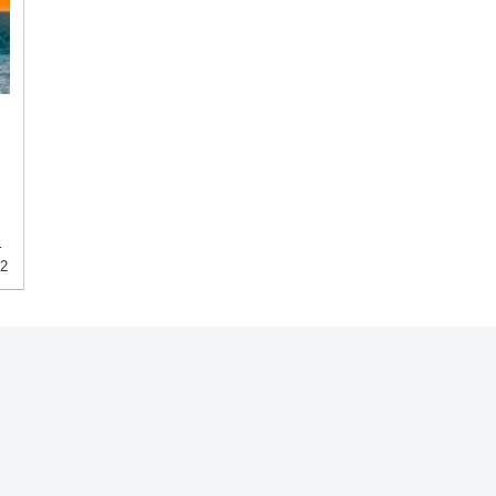
ｓ
ス
02