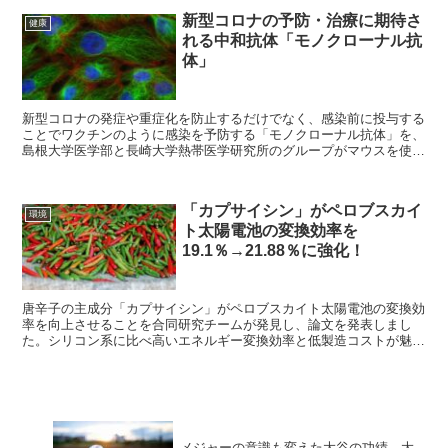
新型コロナの予防・治療に期待さ
健康
れる中和抗体「モノクローナル抗
体」
新型コロナの発症や重症化を防止するだけでなく、感染前に投与する
ことでワクチンのように感染を予防する「モノクローナル抗体」を、
島根大学医学部と長崎大学熱帯医学研究所のグループがマウスを使っ
た実験で成功。ヒトへの応用を目指し改良を進めている。
「カプサイシン」がペロブスカイ
環境
ト太陽電池の変換効率を
19.1％→21.88％に強化！
唐辛子の主成分「カプサイシン」がペロブスカイト太陽電池の変換効
率を向上させることを合同研究チームが発見し、論文を発表しまし
た。シリコン系に比べ高いエネルギー変換効率と低製造コストが魅
力。安価で設置できるようになることを願っています。
メジャーの意識も変えた大谷の功績…大