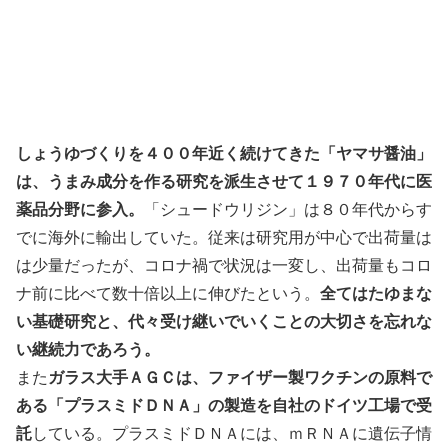
しょうゆづくりを４００年近く続けてきた「ヤマサ醤油」
は、うまみ成分を作る研究を派生させて１９７０年代に医
薬品分野に参入。
「シュードウリジン」は８０年代からす
でに海外に輸出していた。従来は研究用が中心で出荷量は
は少量だったが、コロナ禍で状況は一変し、出荷量もコロ
ナ前に比べて数十倍以上に伸びたという。
全てはたゆまな
い基礎研究と、代々受け継いでいくことの大切さを忘れな
い継続力であろう。
また
ガラス大手ＡＧＣは、ファイザー製ワクチンの原料で
ある「プラスミドＤＮＡ」の製造を自社のドイツ工場で受
託
している。プラスミドＤＮＡには、ｍＲＮＡに遺伝子情