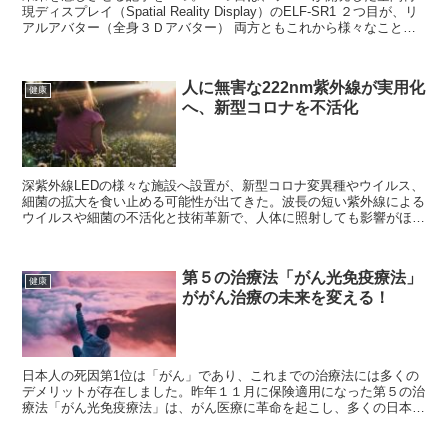
現ディスプレイ（Spatial Reality Display）のELF-SR1 ２つ目が、リ
アルアバター（全身３Ｄアバター） 両方ともこれから様々なこと
に...
人に無害な222nm紫外線が実用化
健康
へ、新型コロナを不活化
深紫外線LEDの様々な施設へ設置が、新型コロナ変異種やウイルス、
細菌の拡大を食い止める可能性が出てきた。波長の短い紫外線による
ウイルスや細菌の不活化と技術革新で、人体に照射しても影響がほと
んどないという夢の性質を備えた製品を開発した。
第５の治療法「がん光免疫療法」
健康
ががん治療の未来を変える！
日本人の死因第1位は「がん」であり、これまでの治療法には多くの
デメリットが存在しました。昨年１１月に保険適用になった第５の治
療法「がん光免疫療法」は、がん医療に革命を起こし、多くの日本人
に希望を与える治療法です。