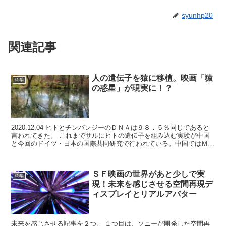
syunhp20
関連記事
人の遺伝子を猿に移植。映画「猿
科学
の惑星」が現実に！？
2020.12.04 ヒトとチンパンジーのＤＮＡは９８．５％同じであると
言われてきた。 これまでサルにヒトの遺伝子を組み込む実験が中国
と今回のドイツ・日本の国際共同研究で行われている。中国ではＭＣ
ＰＨ１遺...
ＳＦ映画の世界があと少しで実
科学
現！未来を感じさせる空間再現デ
ィスプレイとリアルアバター
未来を感じさせる記事を２つ。 １つ目は、ソニーが開発した空間再