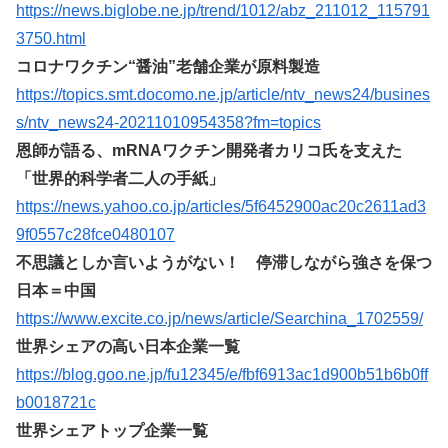
https://news.biglobe.ne.jp/trend/1012/abz_211012_115791
3750.html
コロナワクチン“醤油”老舗企業が原料製造
https://topics.smt.docomo.ne.jp/article/ntv_news24/busines
s/ntv_news24-20211010954358?fm=topics
恩師が語る、mRNAワクチン開発者カリコ氏を支えた
「世界的科学者二人の手紙」
https://news.yahoo.co.jp/articles/5f6452900ac20c2611ad3
9f0557c28fce0480107
不思議としか言いようがない！ 停滞しながら強さを保つ
日本＝中国
https://www.excite.co.jp/news/article/Searchina_1702559/
世界シェアの高い日本企業一覧
https://blog.goo.ne.jp/fu12345/e/fbf6913ac1d900b51b6b0ff
b0018721c
世界シェアトップ企業一覧