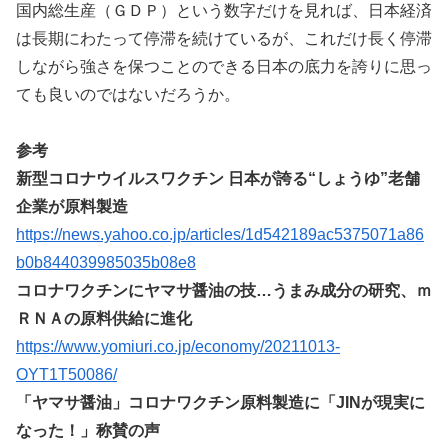
国内総生産（ＧＤＰ）という数字だけを見れば、日本経済
は長期にわたって停滞を続けているが、これだけ長く停滞
しながら強さを保つことのできる日本の底力を誇りに思っ
ても良いのではないだろうか。
参考
新型コロナウイルスワクチン 日本が誇る“しょうゆ”老舗
企業が原料製造
https://news.yahoo.co.jp/articles/1d542189ac5375071a86
b0b844039985035b08e8
コロナワクチンにヤマサ醤油の技…うまみ成分の研究、ｍ
ＲＮＡの原料供給に進化
https://www.yomiuri.co.jp/economy/20211013-
OYT1T50086/
「ヤマサ醤油」コロナワクチン原料製造に「JINが現実に
なった！」称賛の声