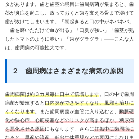
タがあります。歯と歯茎の境目に歯周病菌が集まると、歯
茎が炎症を起こし、放っておくと歯を支える骨まで溶けて
歯が抜けてしまいます。「朝起きると口の中がネバネバ」
「歯を磨いただけで血が出る」「口臭が強い」「歯茎が熟
したトマトのように赤い」「歯がグラグラ」——こんな人
は、歯周病の可能性大です。
２ 歯周病はさまざまな病気の原因
歯周病菌は約３カ月毎に口中で倍増します
。口の中で歯周
病菌が繁殖すると
口内炎ができやすくなり、風邪も治りに
くくなります
。また歯周病菌が血管に入り込むと、
動脈硬
化や狭心症、心筋梗塞などのリスクが高まるほか、糖尿病
を悪化させる原因
にもなります。さらに
妊娠中に歯周病に
なると、早産や流産、低出生体重児などの要因
にもなりま