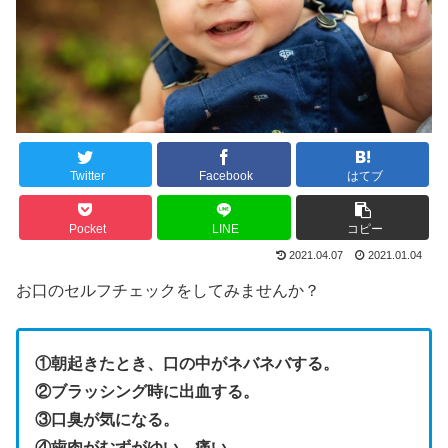
Twitter
Facebook
はてブ
Pocket
LINE
コピー
2021.04.07
2021.01.04
お口のセルフチェックをしてみませんか？
①朝起きたとき、口の中がネバネバする。
②ブラッシング時に出血する。
③口臭が気になる。
④歯肉がむずがゆい、痛い。