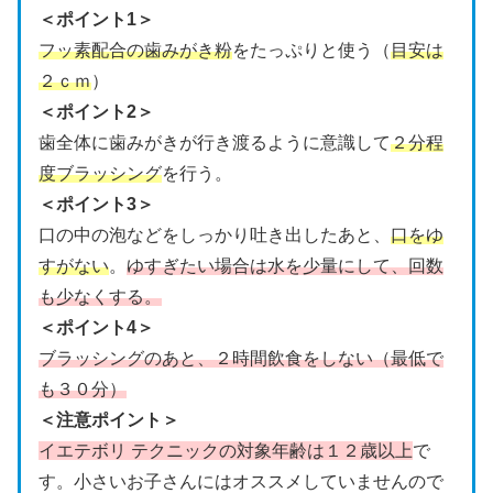
＜ポイント1＞
フッ素配合の歯みがき粉
をたっぷりと使う（
目安は
２ｃｍ
）
＜ポイント2＞
歯全体に歯みがきが行き渡るように意識して
２分程
度ブラッシング
を行う。
＜ポイント3＞
口の中の泡などをしっかり吐き出したあと、
口をゆ
すがない
。
ゆすぎたい場合は水を少量にして、回数
も少なくする。
＜ポイント4＞
ブラッシングのあと、２時間飲食をしない（最低で
も３０分）
＜注意ポイント＞
イエテボリ テクニックの対象年齢は１２歳以上
で
す。小さいお子さんにはオススメしていませんので