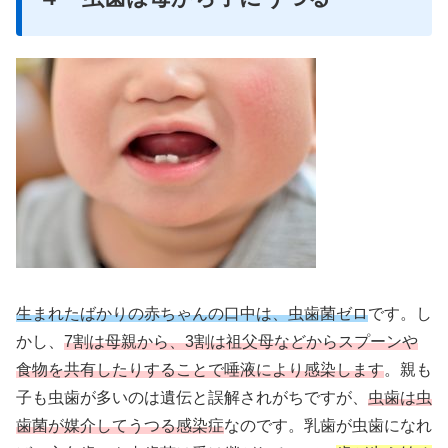
生まれたばかりの赤ちゃんの口中は、虫歯菌ゼロ
です。し
かし、
7割は母親から、3割は祖父母などからスプーンや
食物を共有したりすることで唾液により感染します
。親も
子も虫歯が多いのは遺伝と誤解されがちですが、
虫歯は虫
歯菌が媒介してうつる感染症
なのです。乳歯が虫歯になれ