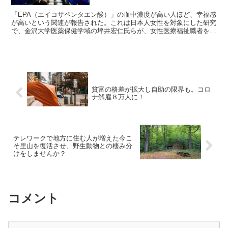
「EPA（エイコサペンタエン酸）」の血中濃度が高い人ほど、幸福感
が高いという関連が報告された。これは日本人女性を対象にした研究
で、金沢大学医薬保健学域の坪井宏仁氏らが、女性医療福祉職者を対
象に行い、「Nutrients」に11月11日掲載されたもの。
貧富の格差が拡大し自助の限界も。コロ
ナ解雇８万人に！
テレワークで地方に住む人が増えた今こ
そ里山を復活させ、野生動物との棲み分
けをしませんか？
コメント