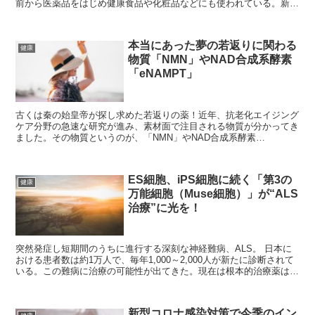
前から医薬品をはじめ健康食品や化粧品などにも使われている。新型
コロナの終息が見通せない中、実用化に向けて大きく動き出すのか、
期待が寄せられている。
本当にあった夢の若返りに関わる
健康
物質「NMN」やNAD合成系酵素
「eNAMPT」
古くは秦の始皇帝が探し求めた若返りの薬！近年、抗老化エイジング
ケア分野の急速な研究が進み、素材面で注目される物質が分かってき
ました。その物質というのが、「NMN」やNAD合成系酵素
「eNAMPT」。それぞれの物質の役割や効果、商品化について考え
ていきたいと思います。
ES細胞、iPS細胞に続く「第3の
健康
万能細胞（Muse細胞）」が“ALS
治療”に光を！
突然発症し短期間のうちに進行する深刻な神経難病、ALS。 日本に
おける患者数は約1万人で、毎年1,000～2,000人が新たに診断されて
いる。この難病に治療の可能性が出てきた。現在は根本的治療薬は存
在していないが、岡山大学の研究チームが10月13日付のScientific
Reports誌に、Muse細胞を投与することで運動機能改善に治療効果が
あることを公表した。
新型コロナ感染対策で今季のイン