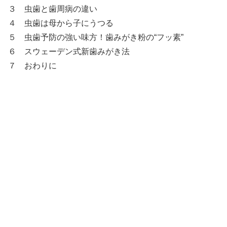
３ 虫歯と歯周病の違い
４ 虫歯は母から子にうつる
５ 虫歯予防の強い味方！歯みがき粉の“フッ素”
６ スウェーデン式新歯みがき法
７ おわりに