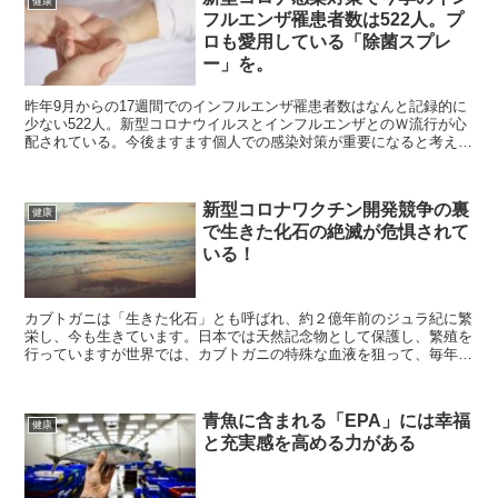
健康
フルエンザ罹患者数は522人。プ
ロも愛用している「除菌スプレ
ー」を。
昨年9月からの17週間でのインフルエンザ罹患者数はなんと記録的に
少ない522人。新型コロナウイルスとインフルエンザとのＷ流行が心
配されている。今後ますます個人での感染対策が重要になると考え、
プロも愛用している「除菌スプレー」についてお伝えしたい。
新型コロナワクチン開発競争の裏
健康
で生きた化石の絶滅が危惧されて
いる！
カブトガニは「生きた化石」とも呼ばれ、約２億年前のジュラ紀に繁
栄し、今も生きています。日本では天然記念物として保護し、繁殖を
行っていますが世界では、カブトガニの特殊な血液を狙って、毎年５
０万匹も捕獲され大半が死んでいるといわれています。
青魚に含まれる「EPA」には幸福
健康
と充実感を高める力がある