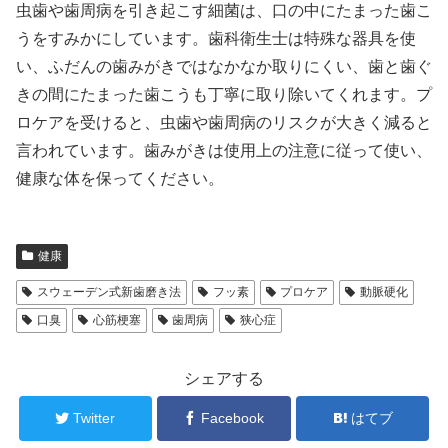
虫歯や歯周病を引き起こす細菌は、口の中にたまった歯こ
うをすみかにしています。歯科衛生士は特殊な器具を使
い、ふだんの歯みがきではなかなか取りにくい、歯と歯ぐ
きの間にたまった歯こうも丁寧に取り除いてくれます。プ
ロケアを受けると、虫歯や歯周病のリスクが大きく減ると
言われています。歯みがきは使用上の注意に従って使い、
健康な体を保ってください。
健康
スウェーデン式新歯磨き法
フッ素
プロケア
動脈硬化
口臭
心筋梗塞
歯周病
狭心症
シェアする
Twitter
Facebook
はてブ