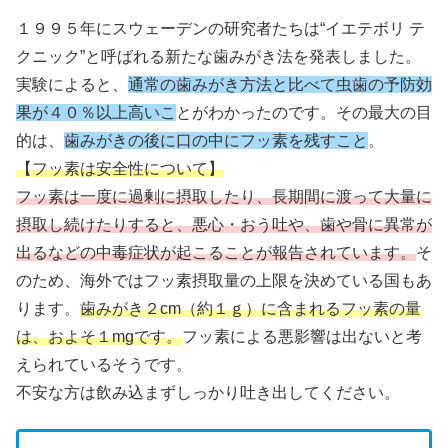
１９９５年にスウェーデンの研究者たちは“イエテボリ テ
クニック”と呼ばれる新たな歯みがき法を発表しました。
実験によると、
通常の歯みがき方法と比べて虫歯の予防効
果が４０％以上高いこ
とがわかったのです。その最大の目
的は、
歯みがきの後に口の中にフッ素を残すこと
。
【フッ素は安全性について】
フッ素は一度に過剰に摂取したり、長期間に渡って大量に
摂取し続けたりすると、悪心・おう吐や、歯や骨に異常が
出るなどの中毒症状が起こることが報告されています。
そ
のため、海外ではフッ素摂取量の上限を決めている国もあ
ります。
歯みがき２cm（約１ｇ）に含まれるフッ素の量
は、およそ１mgです。
フッ素による悪影響は出ないと考
えられているそうです。
不安な方は飲み込まずしっかり吐き出してください。