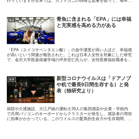
行っていますが世界では、カブトガニの特殊な血液を狙って、毎年５
０万匹も捕獲され大半が死んでいるといわれています。
青魚に含まれる「EPA」には幸福
健康
と充実感を高める力がある
「EPA（エイコサペンタエン酸）」の血中濃度が高い人ほど、幸福感
が高いという関連が報告された。これは日本人女性を対象にした研究
で、金沢大学医薬保健学域の坪井宏仁氏らが、女性医療福祉職者を対
象に行い、「Nutrients」に11月11日掲載されたもの。
新型コロナウイルスは「ドアノブ
健康
や机で最長9日間生存する｝と発
表（独研究より）
病院や介護施設、大江戸線の運転士39人の集団感染や企業・学校内
で共用パソコンのキーボードからクラスターが発生し、感染者の増加
に拍車がかかっている。このウイルスの驚異的生命力や生存期間、感
染経路から対策を講じる手段を考える。