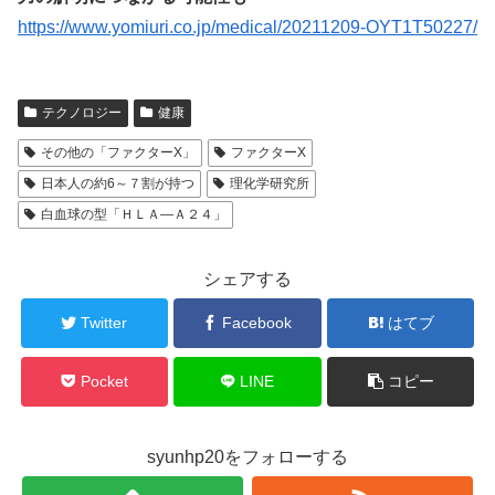
https://www.yomiuri.co.jp/medical/20211209-OYT1T50227/
テクノロジー
健康
その他の「ファクターX」
ファクターX
日本人の約6～７割が持つ
理化学研究所
白血球の型「ＨＬＡ―Ａ２４」
シェアする
Twitter
Facebook
はてブ
Pocket
LINE
コピー
syunhp20をフォローする