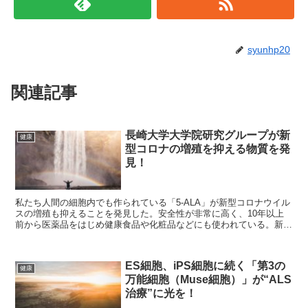
syunhp20
関連記事
長崎大学大学院研究グループが新
健康
型コロナの増殖を抑える物質を発
見！
私たち人間の細胞内でも作られている「5-ALA」が新型コロナウイル
スの増殖も抑えることを発見した。安全性が非常に高く、10年以上
前から医薬品をはじめ健康食品や化粧品などにも使われている。新型
コロナの終息が見通せない中、実用化に向けて大きく動き出すのか、
期待が寄せられている。
ES細胞、iPS細胞に続く「第3の
健康
万能細胞（Muse細胞）」が“ALS
治療”に光を！