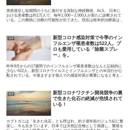
突然発症し短期間のうちに進行する深刻な神経難病、ALS。 日本に
おける患者数は約1万人で、毎年1,000～2,000人が新たに診断されて
いる。この難病に治療の可能性が出てきた。現在は根本的治療薬は存
在していないが、岡山大学の研究チームが10月13日付のScientific
Reports誌に、Muse細胞を投与することで運動機能改善に治療効果が
あることを公表した。
新型コロナ感染対策で今季のイン
健康
フルエンザ罹患者数は522人。プ
ロも愛用している「除菌スプレ
ー」を。
昨年9月からの17週間でのインフルエンザ罹患者数はなんと記録的に
少ない522人。新型コロナウイルスとインフルエンザとのＷ流行が心
配されている。今後ますます個人での感染対策が重要になると考え、
プロも愛用している「除菌スプレー」についてお伝えしたい。
新型コロナワクチン開発競争の裏
健康
で生きた化石の絶滅が危惧されて
いる！
カブトガニは「生きた化石」とも呼ばれ、約２億年前のジュラ紀に繁
栄し、今も生きています。日本では天然記念物として保護し、繁殖を