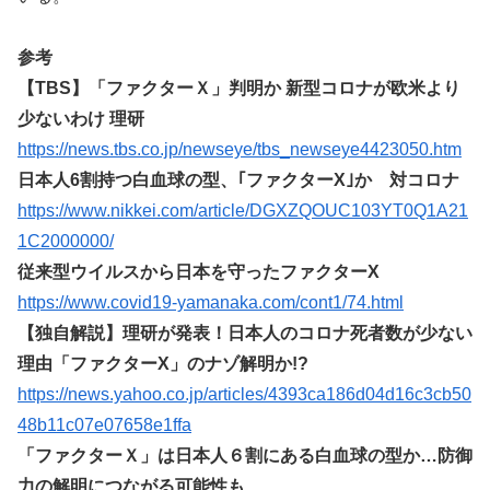
参考
【TBS】「ファクターＸ」判明か 新型コロナが欧米より
少ないわけ 理研
https://news.tbs.co.jp/newseye/tbs_newseye4423050.htm
日本人6割持つ白血球の型、｢ファクターX｣か 対コロナ
https://www.nikkei.com/article/DGXZQOUC103YT0Q1A21
1C2000000/
従来型ウイルスから日本を守ったファクターX
https://www.covid19-yamanaka.com/cont1/74.html
【独自解説】理研が発表！日本人のコロナ死者数が少ない
理由「ファクターX」のナゾ解明か!?
https://news.yahoo.co.jp/articles/4393ca186d04d16c3cb50
48b11c07e07658e1ffa
「ファクターＸ」は日本人６割にある白血球の型か…防御
力の解明につながる可能性も