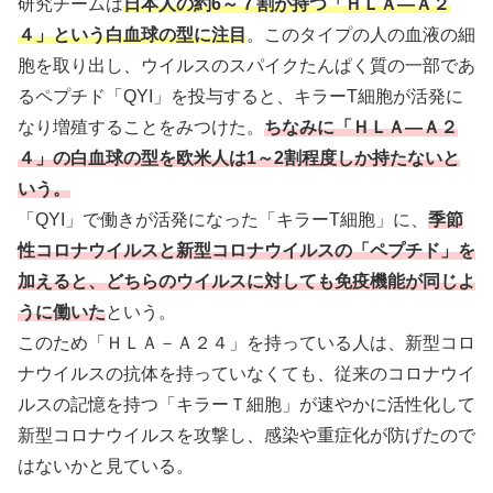
研究チームは
日本人の約6～７割が持つ「ＨＬＡ―Ａ２
４」という白血球の型に注目
。このタイプの人の血液の細
胞を取り出し、ウイルスのスパイクたんぱく質の一部であ
るペプチド「QYI」を投与すると、キラーT細胞が活発に
なり増殖することをみつけた。
ちなみに「ＨＬＡ―Ａ２
４」の白血球の型を欧米人は1～2割程度しか持たないと
いう。
「QYI」で働きが活発になった「キラーT細胞」に、
季節
性コロナウイルスと新型コロナウイルスの「ペプチド」を
加えると、どちらのウイルスに対しても免疫機能が同じよ
うに働いた
という。
このため「ＨＬＡ－Ａ２４」を持っている人は、新型コロ
ナウイルスの抗体を持っていなくても、従来のコロナウイ
ルスの記憶を持つ「キラーＴ細胞」が速やかに活性化して
新型コロナウイルスを攻撃し、感染や重症化が防げたので
はないかと見ている。